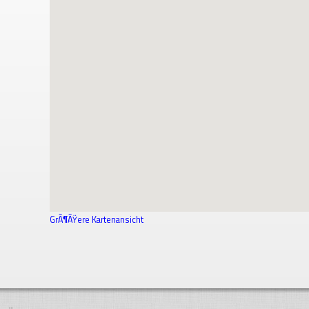
GrÃ¶ÃŸere Kartenansicht